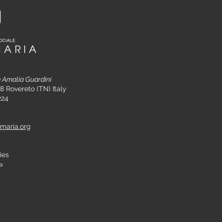
e Amalia Guardini
8 Rovereto (TN) Italy
0224
amaria.org
ies
ra