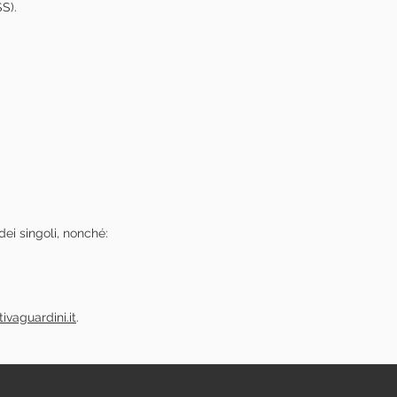
S).
ei singoli, nonché:
vaguardini.it
.